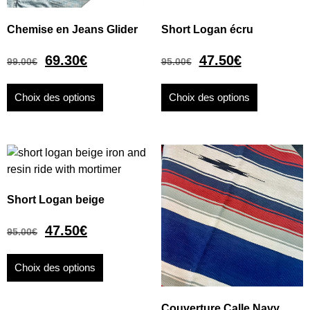
Chemise en Jeans Glider
Short Logan écru
69.30
€
47.50
€
99.00
€
95.00
€
Choix des options
Choix des options
Short Logan beige
47.50
€
95.00
€
Choix des options
Couverture Calle Navy