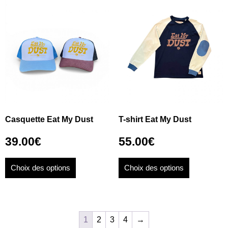
Casquette Eat My Dust
T-shirt Eat My Dust
39.00
€
55.00
€
Choix des options
Choix des options
1
2
3
4
→