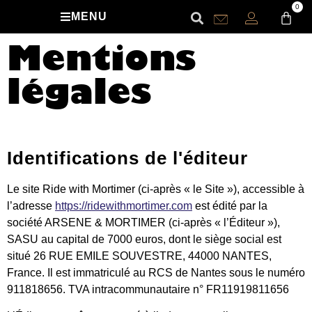
0
MENU
Mentions
légales
Identifications de l'éditeur
Le site Ride with Mortimer (ci-après «
le Site
»), accessible à
l’adresse
https://ridewithmortimer.com
est édité par la
société ARSENE & MORTIMER (ci-après «
l’Éditeur
»),
SASU au capital de 7000 euros, dont le siège social est
situé 26 RUE EMILE SOUVESTRE, 44000 NANTES,
France. Il est immatriculé au RCS de Nantes sous le numéro
911818656. TVA intracommunautaire n° FR11919811656