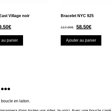
East Village noir
Bracelet NYC 925
9.50
€
58.50
€
117.00
€
r au panier
Ajouter au panier
...
boucle en laiton.
ompagnera dans toutes vos rides, le voici. Avec une boucle carré