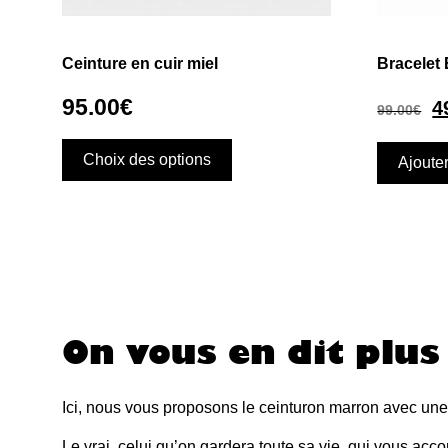
Ceinture en cuir miel
Bracelet 
95.00
€
4
99.00
€
Choix des options
Ajoute
On vous en dit plus 
Ici, nous vous proposons le ceinturon marron avec une 
Le vrai, celui qu’on gardera toute sa vie, qui vous acc