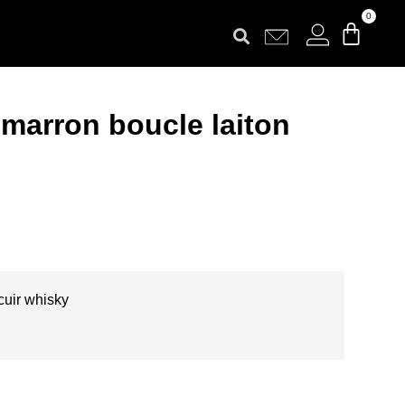
0
marron boucle laiton
cuir whisky