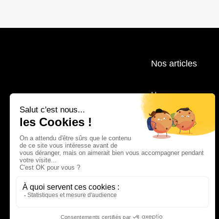
Nos articles
Homme
Femme
Accessoires
Lifestyle
Marques
Outlet