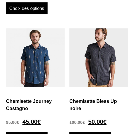
Choix des options
Chemisette Journey
Chemisette Bless Up
Castagno
noire
45.00
€
50.00
€
95.00
€
100.00
€