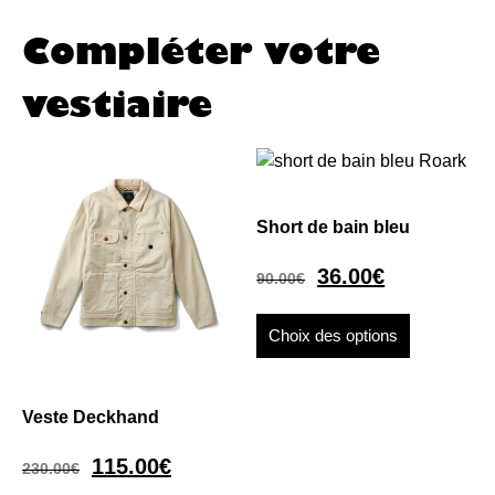
Compléter votre
vestiaire
Short de bain bleu
36.00
€
90.00
€
Choix des options
Veste Deckhand
115.00
€
230.00
€