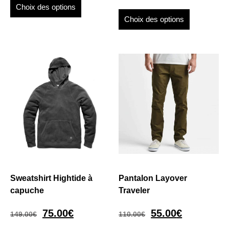
Choix des options
Choix des options
Sweatshirt Hightide à
Pantalon Layover
capuche
Traveler
75.00
€
55.00
€
149.00
€
110.00
€