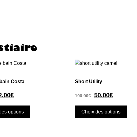
tiaire
 bain Costa
Short Utility
2.00
€
50.00
€
100.00
€
des options
Choix des options