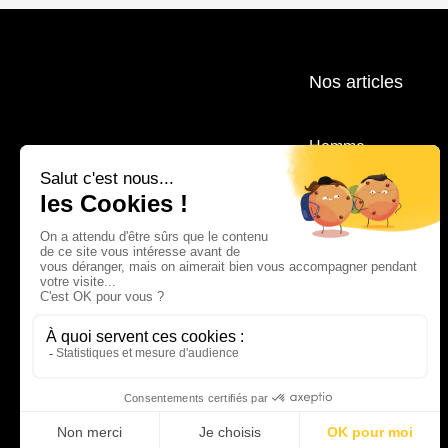
Nos articles
Homme
Femme
Accessoires
Lifestyle
Marques
Outlet