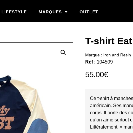
LIFESTYLE
MARQUES
OUTLET
T-shirt Ea
Marque :
Iron and Resin
Réf :
104509
55.00
€
Ce t-shirt à manche
américain. Ses manc
corps. Il porte des c
qu’on aime surtout c’
Littéralement, « man