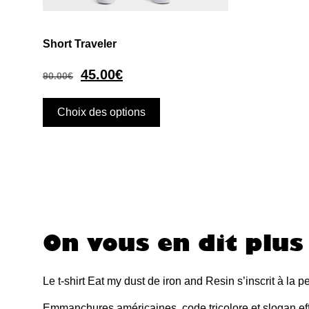
Short Traveler
45.00
€
90.00
€
Choix des options
On vous en dit plus 
Le t-shirt Eat my dust de iron and Resin s’inscrit à la p
Emmanchures américaines, code tricolore et slogan effi