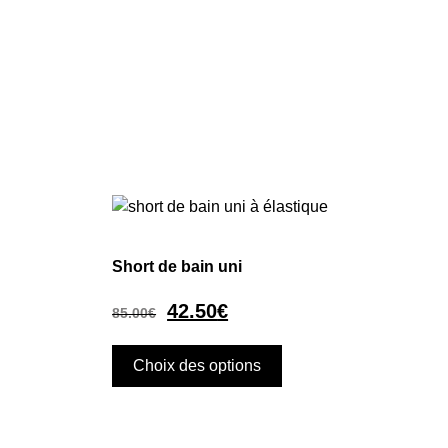
Short de bain uni
42.50
€
85.00
€
Choix des options