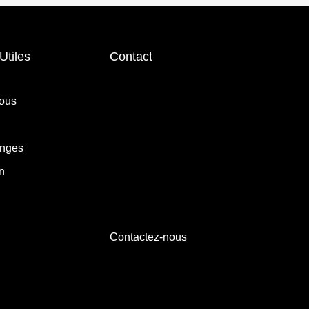
Utiles
Contact
ous
anges
n
Contactez-nous