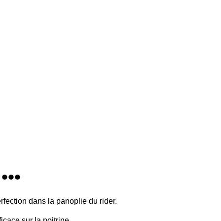
...
erfection dans la panoplie du rider.
cace sur la poitrine.