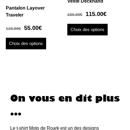
Veste Deckhand
Pantalon Layover
115.00
€
230.00
€
Traveler
55.00
€
110.00
€
Choix des options
Choix des options
On vous en dit plus
...
Le t-shirt Moto de Roark est un des designs