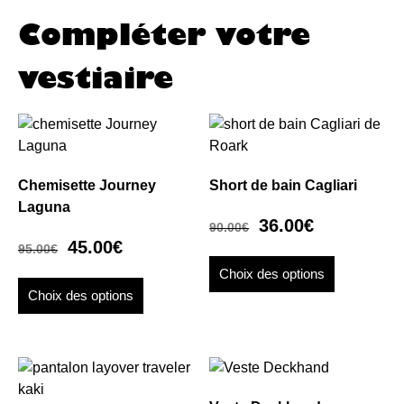
Compléter votre
vestiaire
Chemisette Journey
Short de bain Cagliari
Laguna
36.00
€
90.00
€
45.00
€
95.00
€
Choix des options
Choix des options