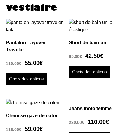
vestiaire
Pantalon Layover
Short de bain uni
Traveler
42.50
€
85.00
€
55.00
€
110.00
€
Choix des options
Choix des options
Jeans moto femme
Chemise gaze de coton
110.00
€
220.00
€
59.00
€
118.00
€