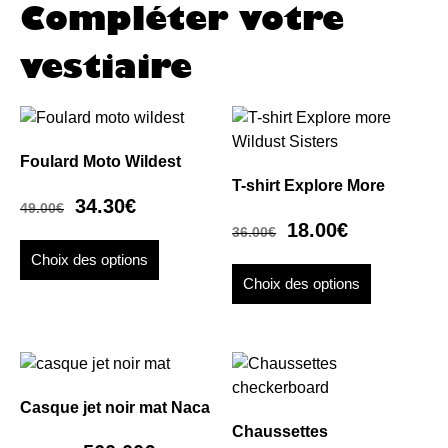
Compléter votre
vestiaire
Foulard Moto Wildest
T-shirt Explore More
34.30
€
49.00
€
18.00
€
36.00
€
Choix des options
Choix des options
Casque jet noir mat Naca
Chaussettes