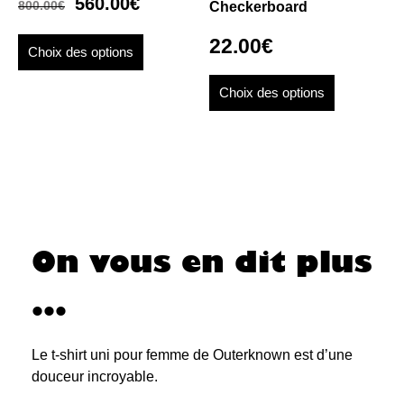
560.00
€
800.00
€
Checkerboard
22.00
€
Choix des options
Choix des options
On vous en dit plus
...
Le t-shirt uni pour femme de Outerknown est d’une
douceur incroyable.