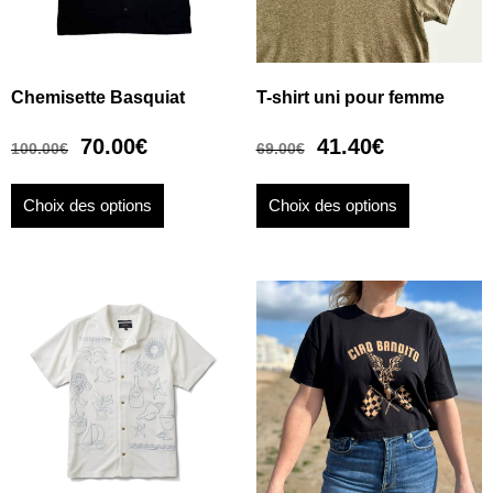
Chemisette Basquiat
T-shirt uni pour femme
70.00
€
41.40
€
100.00
€
69.00
€
Choix des options
Choix des options