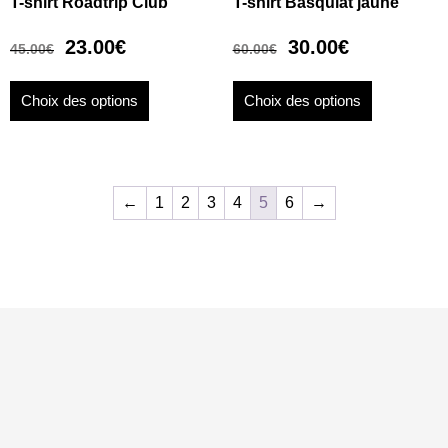
T-shirt Roadtrip Club
T-shirt Basquiat jaune
23.00
€
30.00
€
45.00
€
60.00
€
Choix des options
Choix des options
←
1
2
3
4
5
6
→