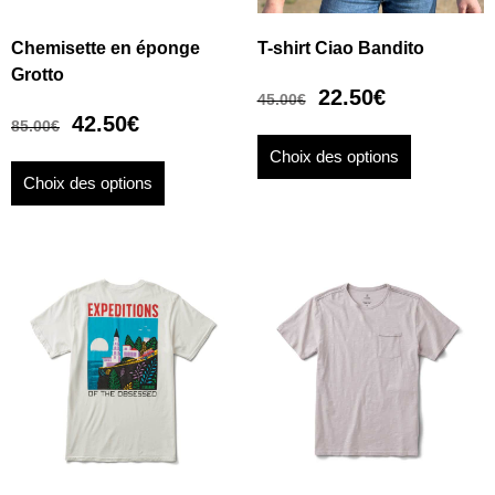
Chemisette en éponge
T-shirt Ciao Bandito
Grotto
22.50
€
45.00
€
42.50
€
85.00
€
Choix des options
Choix des options